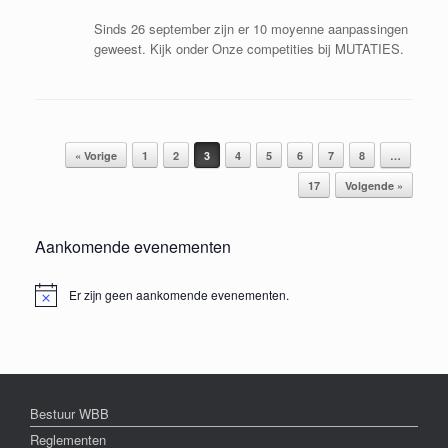
Sinds 26 september zijn er 10 moyenne aanpassingen
geweest. Kijk onder Onze competities bij MUTATIES.
Bericht navigatie
« Vorige
1
2
3
4
5
6
7
8
…
17
Volgende »
Aankomende evenementen
Er zijn geen aankomende evenementen.
Bericht
Bestuur WBB
Reglementen