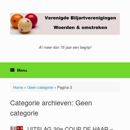
Ga
naar
de
inhoud
Al meer dan 75 jaar een begrip!
Menu
Home
»
Geen categorie
»
Pagina 3
Categorie archieven:
Geen
categorie
UITSLAG 30e COUP DE HAAR –