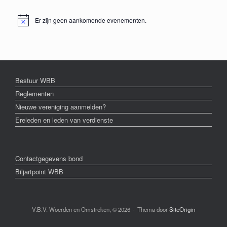
Er zijn geen aankomende evenementen.
Bericht
Bestuur WBB
Reglementen
Nieuwe vereniging aanmelden?
Ereleden en leden van verdienste
Contactgegevens bond
Biljartpoint WBB
V.B.V. Woerden en Omstreken, © 2026
Thema door
SiteOrigin