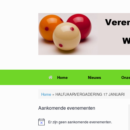
Ga
naar
de
inhoud
Home
Nieuws
Onze
Home
»
HALFJAARVERGADERING 17 JANUARI
Aankomende evenementen
Er zijn geen aankomende evenementen.
Bericht