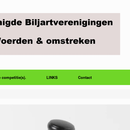
 competitie(s).
LINKS
Contact