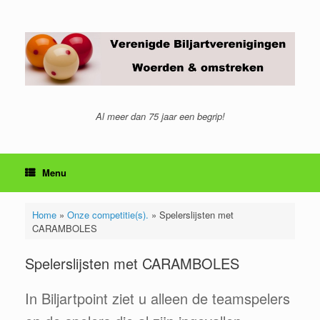
Ga
naar
de
inhoud
Al meer dan 75 jaar een begrip!
Menu
Home
»
Onze competitie(s).
»
Spelerslijsten met
CARAMBOLES
Spelerslijsten met CARAMBOLES
In Biljartpoint ziet u alleen de teamspelers