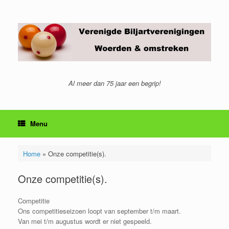
Ga
naar
de
inhoud
Al meer dan 75 jaar een begrip!
Menu
Home
»
Onze competitie(s).
Onze competitie(s).
Competitie
Ons competitieseizoen loopt van september t/m maart.
Van mei t/m augustus wordt er niet gespeeld.