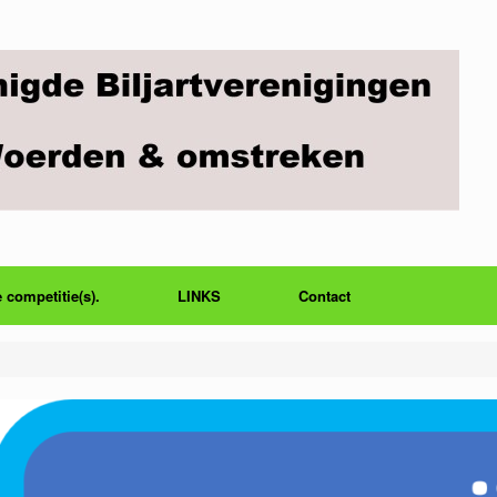
 competitie(s).
LINKS
Contact