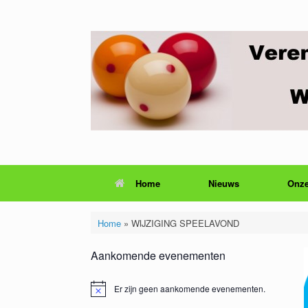
Ga
naar
de
inhoud
Home
Nieuws
Onze
Home
»
WIJZIGING SPEELAVOND
Aankomende evenementen
Er zijn geen aankomende evenementen.
Bericht