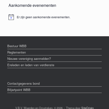
Aankomende evenementen
Er zijn geen aankomende evenementen.
Bericht
Bestuur WBB
Reglementen
Nieuwe vereniging aanmelden?
Ereleden en leden van verdienste
Contactgegevens bond
Biljartpoint WBB
V.B.V. Woerden en Omstreken, © 2026
Thema door
SiteOrigin