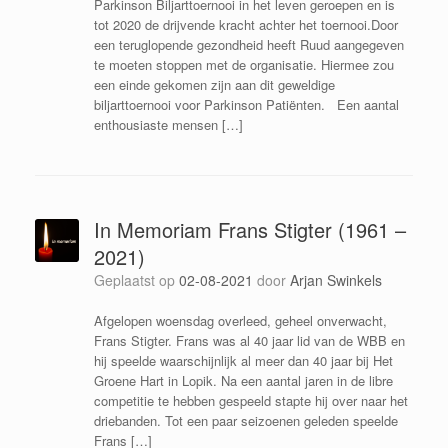
Parkinson Biljarttoernooi in het leven geroepen en is
tot 2020 de drijvende kracht achter het toernooi.Door
een teruglopende gezondheid heeft Ruud aangegeven
te moeten stoppen met de organisatie. Hiermee zou
een einde gekomen zijn aan dit geweldige
biljarttoernooi voor Parkinson Patiënten. Een aantal
enthousiaste mensen […]
In Memoriam Frans Stigter (1961 –
2021)
Geplaatst op
02-08-2021
door
Arjan Swinkels
Afgelopen woensdag overleed, geheel onverwacht,
Frans Stigter. Frans was al 40 jaar lid van de WBB en
hij speelde waarschijnlijk al meer dan 40 jaar bij Het
Groene Hart in Lopik. Na een aantal jaren in de libre
competitie te hebben gespeeld stapte hij over naar het
driebanden. Tot een paar seizoenen geleden speelde
Frans […]