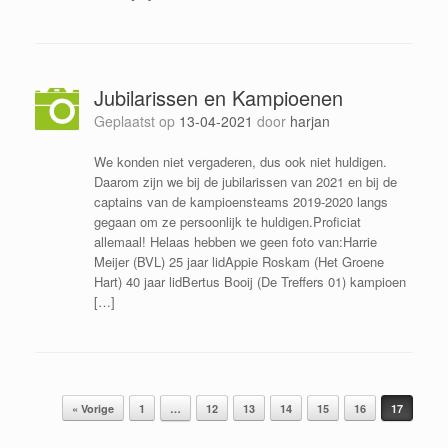
Jubilarissen en Kampioenen
Geplaatst op
13-04-2021
door
harjan
We konden niet vergaderen, dus ook niet huldigen.
Daarom zijn we bij de jubilarissen van 2021 en bij de
captains van de kampioensteams 2019-2020 langs
gegaan om ze persoonlijk te huldigen.Proficiat
allemaal! Helaas hebben we geen foto van:Harrie
Meijer (BVL) 25 jaar lidAppie Roskam (Het Groene
Hart) 40 jaar lidBertus Booij (De Treffers 01) kampioen
[…]
Bericht navigatie
« Vorige
1
…
12
13
14
15
16
17