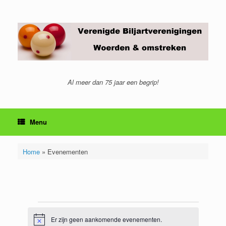
Ga
naar
de
inhoud
Al meer dan 75 jaar een begrip!
Menu
Home
»
Evenementen
Evenementen
Er zijn geen aankomende evenementen.
Bericht