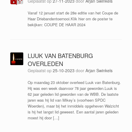
Geplaatst op
27-11-2023
door
Arjan Swinkels
Vanaf 12 januari start de 28e editie van het Coupe de
Haar Driebandentoernooi.Klik hier om de poster te
bekijken: COUPE DE HAAR 2024
LUUK VAN BATENBURG
OVERLEDEN
Geplaatst op
25-10-2023
door
Arjan Swinkels
Op maandag 23 oktober overleed Luuk van Batenburg.
Hij was een week daarvoor 78 jaar geworden.Luuk is
62 jaar geleden lid geworden van de WBB. De laatste
jaren was hij lid van Mikey’s (voorheen SPDC
Woerden), maar bij het inmiddels opgeheven Walzicht
is hij het langst lid geweest. Een aantal jaren geleden
moest hij door […]