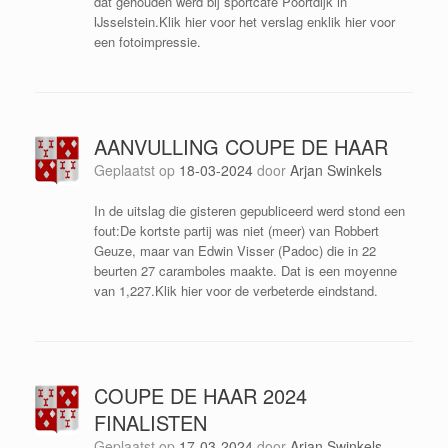
dat gehouden werd bij sportcafé Poortdijk in
IJsselstein.Klik hier voor het verslag enklik hier voor
een fotoimpressie.
AANVULLING COUPE DE HAAR
Geplaatst op
18-03-2024
door
Arjan Swinkels
In de uitslag die gisteren gepubliceerd werd stond een
fout:De kortste partij was niet (meer) van Robbert
Geuze, maar van Edwin Visser (Padoc) die in 22
beurten 27 caramboles maakte. Dat is een moyenne
van 1,227.Klik hier voor de verbeterde eindstand.
COUPE DE HAAR 2024
FINALISTEN
Geplaatst op
17-03-2024
door
Arjan Swinkels