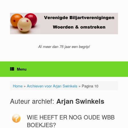
Ga
naar
de
inhoud
Al meer dan 75 jaar een begrip!
Menu
Home
»
Archieven voor Arjan Swinkels
»
Pagina 10
Auteur archief:
Arjan Swinkels
WIE HEEFT ER NOG OUDE WBB
BOEKJES?