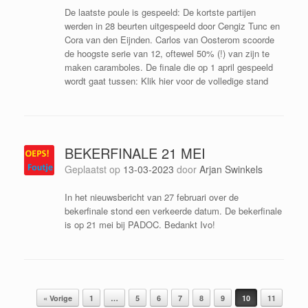
De laatste poule is gespeeld: De kortste partijen
werden in 28 beurten uitgespeeld door Cengiz Tunc en
Cora van den Eijnden. Carlos van Oosterom scoorde
de hoogste serie van 12, oftewel 50% (!) van zijn te
maken caramboles. De finale die op 1 april gespeeld
wordt gaat tussen: Klik hier voor de volledige stand
BEKERFINALE 21 MEI
Geplaatst op
13-03-2023
door
Arjan Swinkels
In het nieuwsbericht van 27 februari over de
bekerfinale stond een verkeerde datum. De bekerfinale
is op 21 mei bij PADOC. Bedankt Ivo!
Bericht navigatie
« Vorige
1
…
5
6
7
8
9
10
11