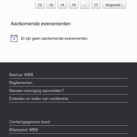
12
13
14
15
…
17
Volgende »
Aankomende evenementen
Er zijn geen aankomende evenementen.
Bericht
Bestuur WBB
Reglementen
Nieuwe vereniging aanmelden?
Ereleden en leden van verdienste
Contactgegevens bond
Biljartpoint WBB